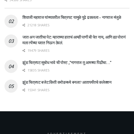
शिवाजी महाराज यांच्यावरील चित्रपट यामुळे पुढे ढकलला – नागराज मंजुळे
21218 SHARES
जात अन जातीचा पेट: म्हाराच्या हातचं आम्ही पाणी बी पेत नाय, आणि ह्या पोरानं
मला त्येंच्या घरात निऊन ठेवलं.
19479 SHARES
झुंड चित्रपट:सुबोध भावे ची पोस्ट ,”नागराज तू आमच्या पिढीचा…”
15835 SHARES
झुंड चित्रपट बजेट:किती करोडमध्ये बनला? आतापर्यँतचे कलेक्शन
15341 SHARES