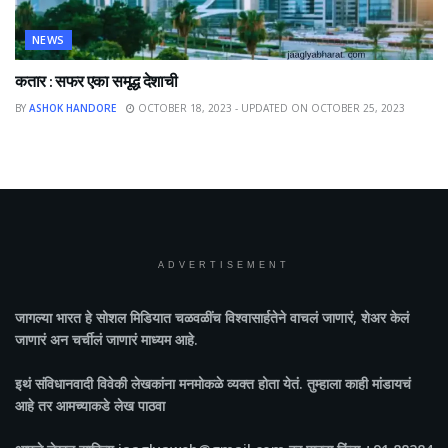
NEWS
कतार : सफर एका समृद्ध देशाची
BY
ASHOK HANDORE
OCTOBER 18, 2023 - UPDATED ON OCTOBER 25, 2023
ADVERTISEMENT
जागल्या भारत
हे सोशल मिडियात चळवळींच विश्वासार्हतेने वाचलं जाणारं, शेअर केलं
जाणारं अन चर्चीलं जाणारं माध्यम आहे.
इथं संविधानवादी विवेकी लेखकांना मनमोकळे व्यक्त होता येतं. तुम्हाला काही मांडायचं
आहे तर आमच्याकडे लेख पाठवा