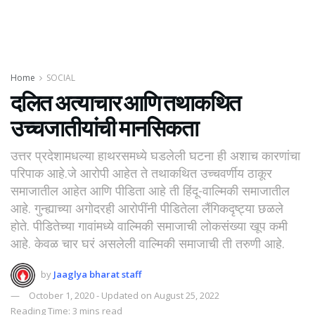
Home
SOCIAL
दलित अत्याचार आणि तथाकथित
उच्चजातीयांची मानसिकता
उत्तर प्रदेशामधल्या हाथरसमध्ये घडलेली घटना ही अशाच कारणांचा
परिपाक आहे.जे आरोपी आहेत ते तथाकथित उच्चवर्णीय ठाकूर
समाजातील आहेत आणि पीडिता आहे ती हिंदू-वाल्मिकी समाजातील
आहे. गुन्ह्याच्या अगोदरही आरोपींनी पीडितेला लैंगिकदृष्ट्या छळले
होते. पीडितेच्या गावांमध्ये वाल्मिकी समाजाची लोकसंख्या खूप कमी
आहे. केवळ चार घरं असलेली वाल्मिकी समाजाची ती तरुणी आहे.
by
Jaaglya bharat staff
October 1, 2020 - Updated on August 25, 2022
Reading Time: 3 mins read