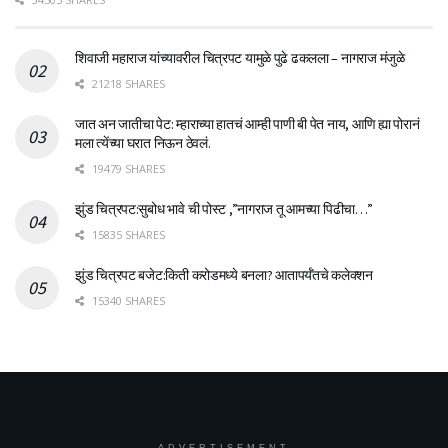
शिवाजी महाराज यांच्यावरील चित्रपट यामुळे पुढे ढकलला – नागराज मंजुळे
21218 SHARES
जात अन जातीचा पेट: म्हाराच्या हातचं आम्ही पाणी बी पेत नाय, आणि ह्या पोरानं
मला त्येंच्या घरात निऊन ठेवलं.
19479 SHARES
झुंड चित्रपट:सुबोध भावे ची पोस्ट ,”नागराज तू आमच्या पिढीचा…”
15835 SHARES
झुंड चित्रपट बजेट:किती करोडमध्ये बनला? आतापर्यँतचे कलेक्शन
15340 SHARES