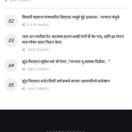
शिवाजी महाराज यांच्यावरील चित्रपट यामुळे पुढे ढकलला – नागराज मंजुळे
21218 SHARES
जात अन जातीचा पेट: म्हाराच्या हातचं आम्ही पाणी बी पेत नाय, आणि ह्या पोरानं
मला त्येंच्या घरात निऊन ठेवलं.
19479 SHARES
झुंड चित्रपट:सुबोध भावे ची पोस्ट ,”नागराज तू आमच्या पिढीचा…”
15835 SHARES
झुंड चित्रपट बजेट:किती करोडमध्ये बनला? आतापर्यँतचे कलेक्शन
15341 SHARES