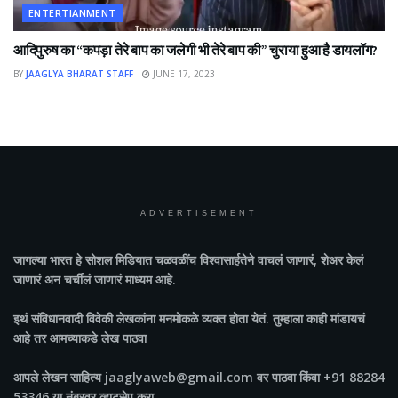
ENTERTIANMENT
आदिपुरुष का “कपड़ा तेरे बाप का जलेगी भी तेरे बाप की” चुराया हुआ है डायलॉग?
BY
JAAGLYA BHARAT STAFF
JUNE 17, 2023
ADVERTISEMENT
जागल्या भारत
हे सोशल मिडियात चळवळींच विश्वासार्हतेने वाचलं जाणारं, शेअर केलं
जाणारं अन चर्चीलं जाणारं माध्यम आहे.
इथं संविधानवादी विवेकी लेखकांना मनमोकळे व्यक्त होता येतं. तुम्हाला काही मांडायचं
आहे तर आमच्याकडे लेख पाठवा
आपले लेखन साहित्य jaaglyaweb@gmail.com वर पाठवा किंवा +91 88284
53346 या नंबरवर व्हाटसेप करा