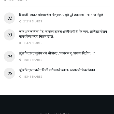
शिवाजी महाराज यांच्यावरील चित्रपट यामुळे पुढे ढकलला – नागराज मंजुळे
21218 SHARES
जात अन जातीचा पेट: म्हाराच्या हातचं आम्ही पाणी बी पेत नाय, आणि ह्या पोरानं
मला त्येंच्या घरात निऊन ठेवलं.
19479 SHARES
झुंड चित्रपट:सुबोध भावे ची पोस्ट ,”नागराज तू आमच्या पिढीचा…”
15835 SHARES
झुंड चित्रपट बजेट:किती करोडमध्ये बनला? आतापर्यँतचे कलेक्शन
15341 SHARES