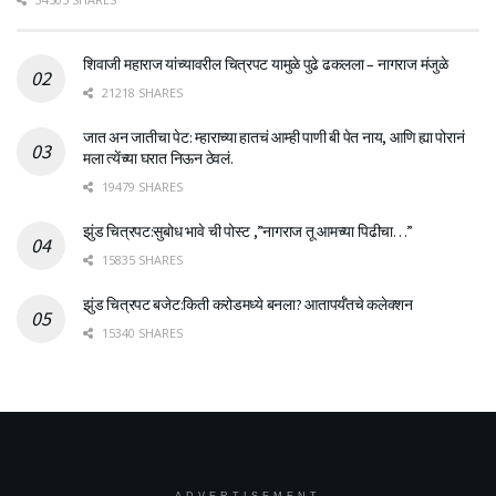
शिवाजी महाराज यांच्यावरील चित्रपट यामुळे पुढे ढकलला – नागराज मंजुळे
21218 SHARES
जात अन जातीचा पेट: म्हाराच्या हातचं आम्ही पाणी बी पेत नाय, आणि ह्या पोरानं
मला त्येंच्या घरात निऊन ठेवलं.
19479 SHARES
झुंड चित्रपट:सुबोध भावे ची पोस्ट ,”नागराज तू आमच्या पिढीचा…”
15835 SHARES
झुंड चित्रपट बजेट:किती करोडमध्ये बनला? आतापर्यँतचे कलेक्शन
15340 SHARES