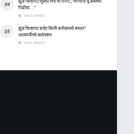
झुंड चित्रपट:सुबोध भावे ची पोस्ट ,”नागराज तू आमच्या
पिढीचा…”
15835 SHARES
झुंड चित्रपट बजेट:किती करोडमध्ये बनला?
आतापर्यँतचे कलेक्शन
15341 SHARES