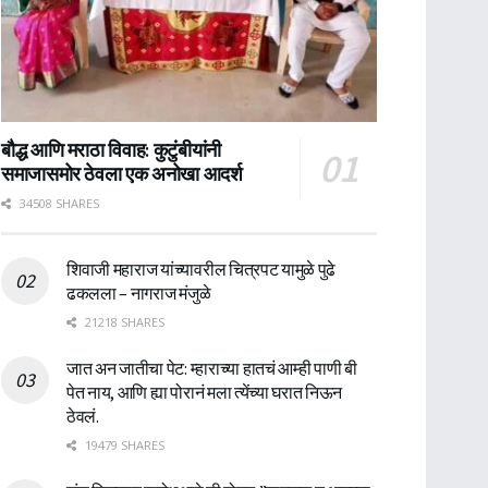
बौद्ध आणि मराठा विवाह: कुटुंबीयांनी
समाजासमोर ठेवला एक अनोखा आदर्श
34508 SHARES
शिवाजी महाराज यांच्यावरील चित्रपट यामुळे पुढे
ढकलला – नागराज मंजुळे
21218 SHARES
जात अन जातीचा पेट: म्हाराच्या हातचं आम्ही पाणी बी
पेत नाय, आणि ह्या पोरानं मला त्येंच्या घरात निऊन
ठेवलं.
19479 SHARES