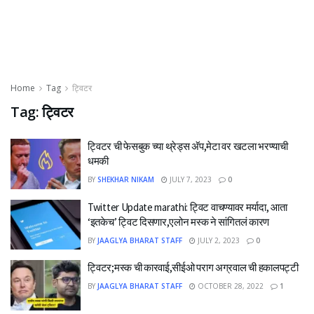
Home
Tag
ट्विटर
Tag:
ट्विटर
ट्विटर ची फेसबुक च्या थ्रेड्स अ‍ॅप,मेटा वर खटला भरण्याची
धमकी
BY
SHEKHAR NIKAM
JULY 7, 2023
0
Twitter Update marathi: ट्विट वाचण्यावर मर्यादा, आता
‘इतकेच’ ट्विट दिसणार,एलोन मस्क ने सांगितलं कारण
BY
JAAGLYA BHARAT STAFF
JULY 2, 2023
0
ट्विटर;मस्क ची कारवाई,सीईओ पराग अग्रवाल ची हकालपट्टी
BY
JAAGLYA BHARAT STAFF
OCTOBER 28, 2022
1