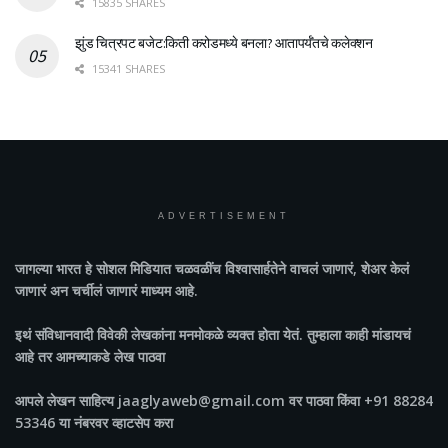
15835 SHARES
झुंड चित्रपट बजेट:किती करोडमध्ये बनला? आतापर्यँतचे कलेक्शन
15341 SHARES
ADVERTISEMENT
जागल्या भारत
हे सोशल मिडियात चळवळींच विश्वासार्हतेने वाचलं जाणारं, शेअर केलं
जाणारं अन चर्चीलं जाणारं माध्यम आहे.
इथं संविधानवादी विवेकी लेखकांना मनमोकळे व्यक्त होता येतं. तुम्हाला काही मांडायचं
आहे तर आमच्याकडे लेख पाठवा
आपले लेखन साहित्य jaaglyaweb@gmail.com वर पाठवा किंवा +91 88284
53346 या नंबरवर व्हाटसेप करा