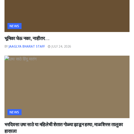
NEWS
भूमिका घेऊ नका, नाहीतर…
BY
JAAGLYA BHARAT STAFF
JULY 24, 2026
NEWS
भरदिवसा उषा साठे या महिलेची शेतात गोळ्या झाडून हत्या; माळशिरस तालुका
हादरला