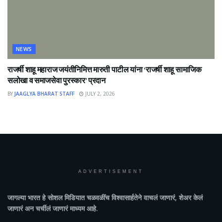
NEWS
राजर्षी शाहू महाराज जयंतीनिमित्त मारुती पाटील यांना ‘राजर्षी शाहू सामाजिक
सलोखा व समाजसेवा पुरस्कार’ प्रदान
BY
JAAGLYA BHARAT STAFF
JULY 2, 2026
ADVERTISEMENT
जागल्या भारत
हे सोशल मिडियात चळवळींच विश्वासार्हतेने वाचलं जाणारं, शेअर केलं
जाणारं अन चर्चीलं जाणारं माध्यम आहे.