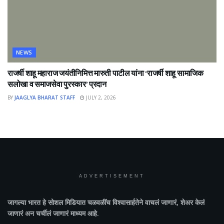
NEWS
राजर्षी शाहू महाराज जयंतीनिमित्त मारुती पाटील यांना ‘राजर्षी शाहू सामाजिक
सलोखा व समाजसेवा पुरस्कार’ प्रदान
BY
JAAGLYA BHARAT STAFF
JULY 2, 2026
ADVERTISEMENT
जागल्या भारत
हे सोशल मिडियात चळवळींच विश्वासार्हतेने वाचलं जाणारं, शेअर केलं
जाणारं अन चर्चीलं जाणारं माध्यम आहे.