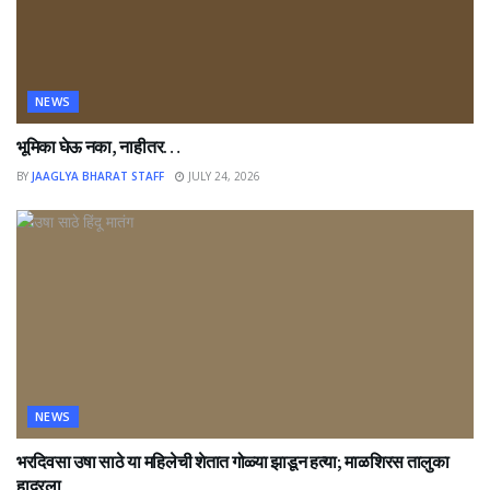
NEWS
भूमिका घेऊ नका, नाहीतर…
BY
JAAGLYA BHARAT STAFF
JULY 24, 2026
NEWS
भरदिवसा उषा साठे या महिलेची शेतात गोळ्या झाडून हत्या; माळशिरस तालुका
हादरला