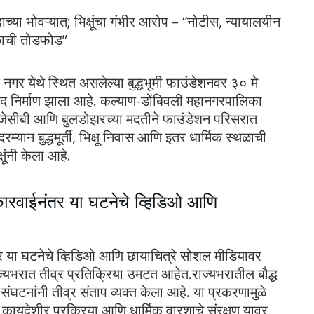
्या भोवऱ्यात; भिक्षूंचा गंभीर आरोप – “नोटीस, न्यायालयीन
्थळाची तोडफोड”
र येथे स्थित असलेल्या बुद्धभूमी फाउंडेशनवर ३० मे
द निर्माण झाला आहे. कल्याण-डोंबिवली महानगरपालिका
जेसीबी आणि बुलडोझरच्या मदतीने फाउंडेशन परिसरात
यान बुद्धमूर्ती, भिक्षू निवास आणि इतर धार्मिक स्थळाची
षूंनी केला आहे.
कारवाईनंतर या घटनेचे व्हिडिओ आणि
र या घटनेचे व्हिडिओ आणि छायाचित्रे सोशल मीडियावर
ज्यभरात तीव्र प्रतिक्रिया उमटत आहेत.राज्यभरातील बौद्ध
घटनांनी तीव्र संताप व्यक्त केला आहे. या प्रकरणामुळे
 कायदेशीर प्रक्रिया आणि धार्मिक वारशाचे संरक्षण यावर