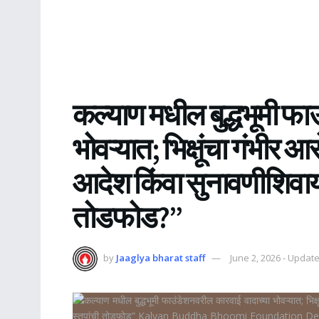
कल्याण मधील बुद्धभूमी फा
भोवऱ्यात; भिक्षूंचा गंभीर
आदेश किंवा सुनावणीशिवाय बु
तोडफोड?”
by
Jaaglya bharat staff
June 2, 2026 - Updat