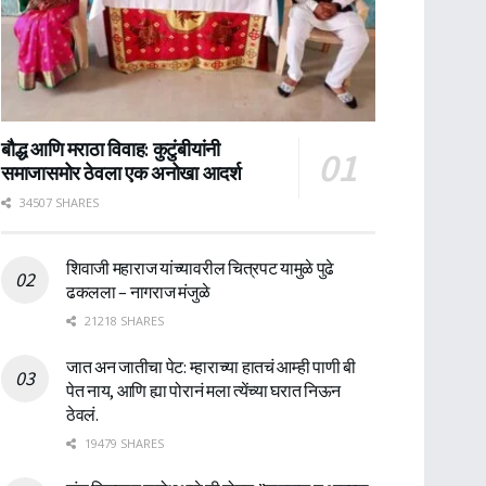
बौद्ध आणि मराठा विवाह: कुटुंबीयांनी
समाजासमोर ठेवला एक अनोखा आदर्श
34507 SHARES
शिवाजी महाराज यांच्यावरील चित्रपट यामुळे पुढे
ढकलला – नागराज मंजुळे
21218 SHARES
जात अन जातीचा पेट: म्हाराच्या हातचं आम्ही पाणी बी
पेत नाय, आणि ह्या पोरानं मला त्येंच्या घरात निऊन
ठेवलं.
19479 SHARES