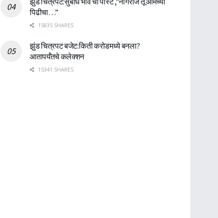
झुंड चित्रपट:सुबोध भावे ची पोस्ट ,”नागराज तू आमच्या
पिढीचा…”
15835 SHARES
झुंड चित्रपट बजेट:किती करोडमध्ये बनला?
आतापर्यँतचे कलेक्शन
15341 SHARES