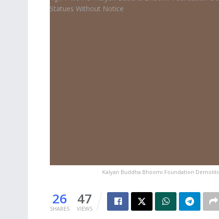
Kalyan Buddha Bhoomi Foundation Demolitio
26
47
SHARES
VIEWS