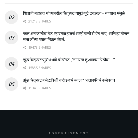
शिवाजी महाराज यांच्यावरील चित्रपट यामुळे पुढे ढकलला – नागराज मंजुळे
21218 SHARES
जात अन जातीचा पेट: म्हाराच्या हातचं आम्ही पाणी बी पेत नाय, आणि ह्या पोरानं
मला त्येंच्या घरात निऊन ठेवलं.
19479 SHARES
झुंड चित्रपट:सुबोध भावे ची पोस्ट ,”नागराज तू आमच्या पिढीचा…”
15835 SHARES
झुंड चित्रपट बजेट:किती करोडमध्ये बनला? आतापर्यँतचे कलेक्शन
15340 SHARES
ADVERTISEMENT