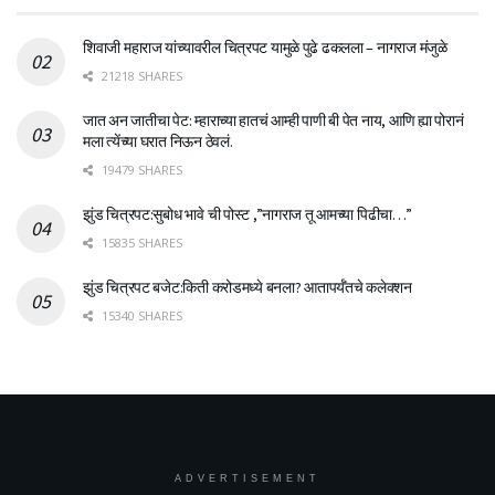
शिवाजी महाराज यांच्यावरील चित्रपट यामुळे पुढे ढकलला – नागराज मंजुळे
21218 SHARES
जात अन जातीचा पेट: म्हाराच्या हातचं आम्ही पाणी बी पेत नाय, आणि ह्या पोरानं
मला त्येंच्या घरात निऊन ठेवलं.
19479 SHARES
झुंड चित्रपट:सुबोध भावे ची पोस्ट ,”नागराज तू आमच्या पिढीचा…”
15835 SHARES
झुंड चित्रपट बजेट:किती करोडमध्ये बनला? आतापर्यँतचे कलेक्शन
15340 SHARES
ADVERTISEMENT