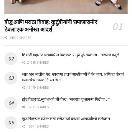
बौद्ध आणि मराठा विवाह: कुटुंबीयांनी समाजासमोर
ठेवला एक अनोखा आदर्श
34507 SHARES
शिवाजी महाराज यांच्यावरील चित्रपट यामुळे पुढे ढकलला – नागराज मंजुळे
21218 SHARES
जात अन जातीचा पेट: म्हाराच्या हातचं आम्ही पाणी बी पेत नाय, आणि ह्या पोरानं
मला त्येंच्या घरात निऊन ठेवलं.
19479 SHARES
झुंड चित्रपट:सुबोध भावे ची पोस्ट ,”नागराज तू आमच्या पिढीचा…”
15835 SHARES
झुंड चित्रपट बजेट:किती करोडमध्ये बनला? आतापर्यँतचे कलेक्शन
15341 SHARES