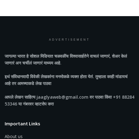
ADVERTISEMENT
जागल्या भारत
हे सोशल मिडियात चळवळींच विश्वासार्हतेने वाचलं जाणारं, शेअर केलं
जाणारं अन चर्चीलं जाणारं माध्यम आहे.
इथं संविधानवादी विवेकी लेखकांना मनमोकळे व्यक्त होता येतं. तुम्हाला काही मांडायचं
आहे तर आमच्याकडे लेख पाठवा
आपले लेखन साहित्य jaaglyaweb@gmail.com वर पाठवा किंवा +91 88284
53346 या नंबरवर व्हाटसेप करा
Important Links
About us