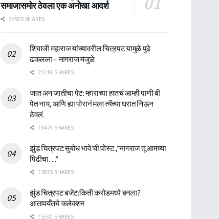
समाजासमोर ठेवला एक अनोखा आदर्श
34505 SHARES
शिवाजी महाराज यांच्यावरील चित्रपट यामुळे पुढे
ढकलला – नागराज मंजुळे
21218 SHARES
जात अन जातीचा पेट: म्हाराच्या हातचं आम्ही पाणी बी
पेत नाय, आणि ह्या पोरानं मला त्येंच्या घरात निऊन
ठेवलं.
19479 SHARES
झुंड चित्रपट:सुबोध भावे ची पोस्ट ,”नागराज तू आमच्या
पिढीचा…”
15835 SHARES
झुंड चित्रपट बजेट:किती करोडमध्ये बनला?
आतापर्यँतचे कलेक्शन
15340 SHARES