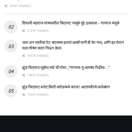
34507 SHARES
शिवाजी महाराज यांच्यावरील चित्रपट यामुळे पुढे ढकलला – नागराज मंजुळे
21218 SHARES
जात अन जातीचा पेट: म्हाराच्या हातचं आम्ही पाणी बी पेत नाय, आणि ह्या पोरानं
मला त्येंच्या घरात निऊन ठेवलं.
19479 SHARES
झुंड चित्रपट:सुबोध भावे ची पोस्ट ,”नागराज तू आमच्या पिढीचा…”
15835 SHARES
झुंड चित्रपट बजेट:किती करोडमध्ये बनला? आतापर्यँतचे कलेक्शन
15341 SHARES