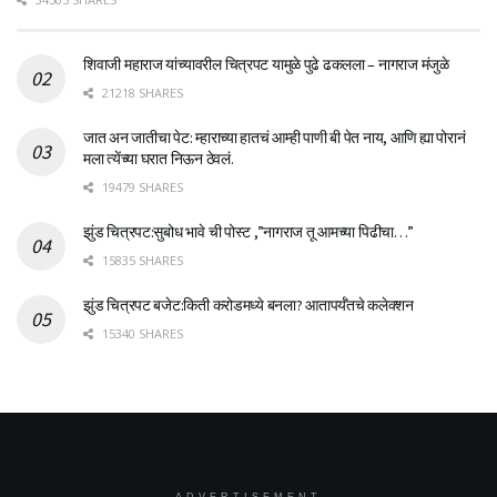
शिवाजी महाराज यांच्यावरील चित्रपट यामुळे पुढे ढकलला – नागराज मंजुळे
21218 SHARES
जात अन जातीचा पेट: म्हाराच्या हातचं आम्ही पाणी बी पेत नाय, आणि ह्या पोरानं
मला त्येंच्या घरात निऊन ठेवलं.
19479 SHARES
झुंड चित्रपट:सुबोध भावे ची पोस्ट ,”नागराज तू आमच्या पिढीचा…”
15835 SHARES
झुंड चित्रपट बजेट:किती करोडमध्ये बनला? आतापर्यँतचे कलेक्शन
15340 SHARES