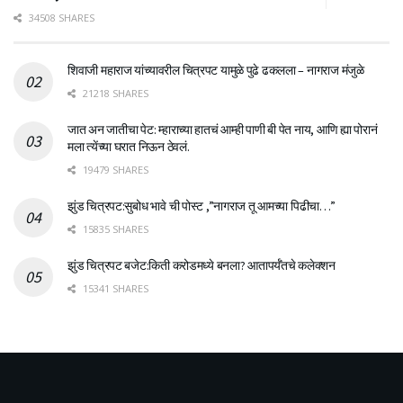
34508 SHARES
शिवाजी महाराज यांच्यावरील चित्रपट यामुळे पुढे ढकलला – नागराज मंजुळे
21218 SHARES
जात अन जातीचा पेट: म्हाराच्या हातचं आम्ही पाणी बी पेत नाय, आणि ह्या पोरानं
मला त्येंच्या घरात निऊन ठेवलं.
19479 SHARES
झुंड चित्रपट:सुबोध भावे ची पोस्ट ,”नागराज तू आमच्या पिढीचा…”
15835 SHARES
झुंड चित्रपट बजेट:किती करोडमध्ये बनला? आतापर्यँतचे कलेक्शन
15341 SHARES