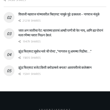
शिवाजी महाराज यांच्यावरील चित्रपट यामुळे पुढे ढकलला – नागराज मंजुळे
21218 SHARES
जात अन जातीचा पेट: म्हाराच्या हातचं आम्ही पाणी बी पेत नाय, आणि ह्या पोरानं
मला त्येंच्या घरात निऊन ठेवलं.
19479 SHARES
झुंड चित्रपट:सुबोध भावे ची पोस्ट ,”नागराज तू आमच्या पिढीचा…”
15835 SHARES
झुंड चित्रपट बजेट:किती करोडमध्ये बनला? आतापर्यँतचे कलेक्शन
15341 SHARES