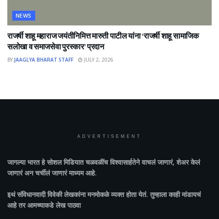
NEWS
राजर्षी शाहू महाराज जयंतीनिमित्त मारुती पाटील यांना ‘राजर्षी शाहू सामाजिक
सलोखा व समाजसेवा पुरस्कार’ प्रदान
BY
JAAGLYA BHARAT STAFF
JULY 2, 2026
ADVERTISEMENT
जागल्या भारत
हे सोशल मिडियात चळवळींच विश्वासार्हतेने वाचलं जाणारं, शेअर केलं
जाणारं अन चर्चीलं जाणारं माध्यम आहे.
इथं संविधानवादी विवेकी लेखकांना मनमोकळे व्यक्त होता येतं. तुम्हाला काही मांडायचं
आहे तर आमच्याकडे लेख पाठवा