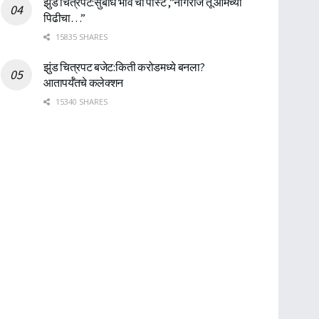
झुंड चित्रपट:सुबोध भावे ची पोस्ट ,”नागराज तू आमच्या
पिढीचा…”
15835 SHARES
झुंड चित्रपट बजेट:किती करोडमध्ये बनला?
आतापर्यँतचे कलेक्शन
15340 SHARES