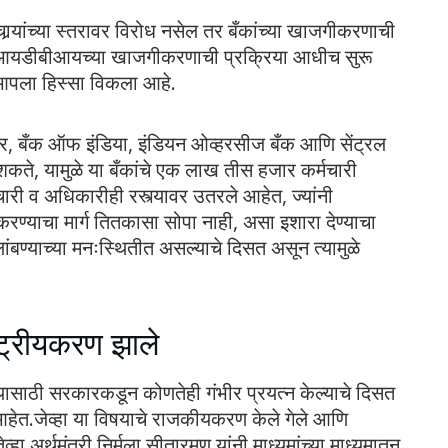
र्‍यांच्या स्तरावर विरोध नसेल तर बँकांच्या खाजगीकरणाची
, आयडीबीआयच्या खाजगीकरणाची प्रक्रिया आधीच सुरू
ला हिस्सा विकला आहे.
्ट्र, बँक ऑफ इंडिया, इंडियन ओव्हरसीज बँक आणि सेंट्रल
ते, यामुळे या बँकांचे एक लाख तीस हजार कर्मचारी
्मचारी व अधिकारीही रस्त्यावर उतरले आहेत, ज्यांनी
्याचा मार्ग तितकासा सोपा नाही, असा इशारा देण्याचा
लांबण्याच्या मनःस्थितीत असल्याचे दिसत असून त्यामुळे
ाष्ट्रीयकरण झाले
ेण्यासाठी सरकारकडून कोणतेही गंभीर प्रयत्न केल्याचे दिसत
ा आहेत.जेव्हा या विषयाचे राजकीयकरण केले गेले आणि
्हा अर्थमंत्री निर्मला सीतारमण यांनी माध्यमांच्या माध्यमातून