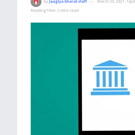
by
Jaaglya bharat staff
March 23, 2021 - Up
Reading Time: 2 mins read