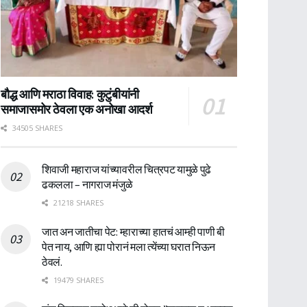
बौद्ध आणि मराठा विवाह: कुटुंबीयांनी
समाजासमोर ठेवला एक अनोखा आदर्श
34505 SHARES
शिवाजी महाराज यांच्यावरील चित्रपट यामुळे पुढे
ढकलला – नागराज मंजुळे
21218 SHARES
जात अन जातीचा पेट: म्हाराच्या हातचं आम्ही पाणी बी
पेत नाय, आणि ह्या पोरानं मला त्येंच्या घरात निऊन
ठेवलं.
19479 SHARES