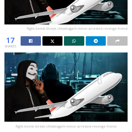
flight-bomb-threat-chhattisgarh-minor-arrested-revenge-friend
17
SHARES
flight-bomb-threat-chhattisgarh-minor-arrested-revenge-friend