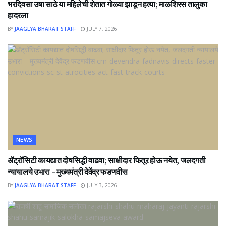
भरदिवसा उषा साठे या महिलेची शेतात गोळ्या झाडून हत्या; माळशिरस तालुका
हादरला
BY
JAAGLYA BHARAT STAFF
JULY 7, 2026
NEWS
ॲट्रॉसिटी कायद्यात दोषसिद्धी वाढवा; साक्षीदार फितूर होऊ नयेत, जलदगती
न्यायालये उभारा – मुख्यमंत्री देवेंद्र फडणवीस
BY
JAAGLYA BHARAT STAFF
JULY 3, 2026