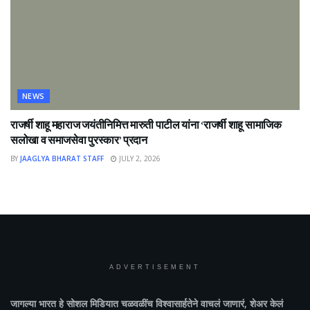
NEWS
राजर्षी शाहू महाराज जयंतीनिमित्त मारुती पाटील यांना ‘राजर्षी शाहू सामाजिक
सलोखा व समाजसेवा पुरस्कार’ प्रदान
BY
JAAGLYA BHARAT STAFF
JULY 2, 2026
ADVERTISEMENT
जागल्या भारत
हे सोशल मिडियात चळवळींच विश्वासार्हतेने वाचलं जाणारं, शेअर केलं