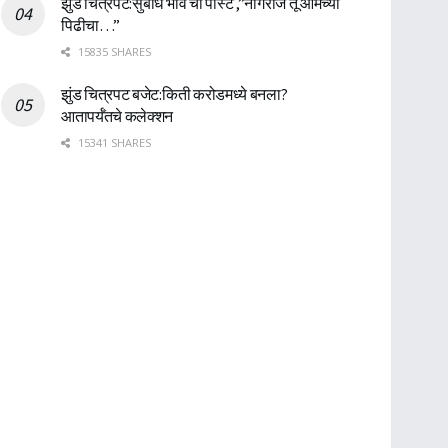
झुंड चित्रपट:सुबोध भावे ची पोस्ट ,”नागराज तू आमच्या
पिढीचा…”
15835 SHARES
झुंड चित्रपट बजेट:किती करोडमध्ये बनला?
आतापर्यँतचे कलेक्शन
15341 SHARES