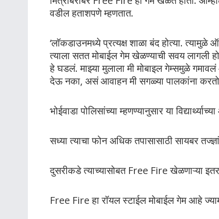
मित्रांबरोबर Free Fire हा गेम खेळत होता. आम्हा
वडील हताशपणे म्हणतात.
‘लॉकडाउनमध्ये प्रत्यक्ष शाळा बंद होत्या. त्यामु
त्याला सतत मोबाईल गेम खेळण्याची सवय लागली ह
हे घडलं. माझ्या मुलाला मी मोबाइल गेम्समुळे गमावल
देऊ नका, असं आवाहन मी सगळ्या पालकांना करतो,’
भोईवाडा पोलिसांच्या म्हणण्यानुसार या विद्यार्थ्य
सध्या त्याचा फोन अधिक तपासासाठी सायबर तज्ज्ञ
दुसरीकडे त्याच्यासोबत Free Fire खेळणाऱ्या इतर 
Free Fire हा रॉयल स्टाईल मोबाईल गेम आहे ज्यामध्