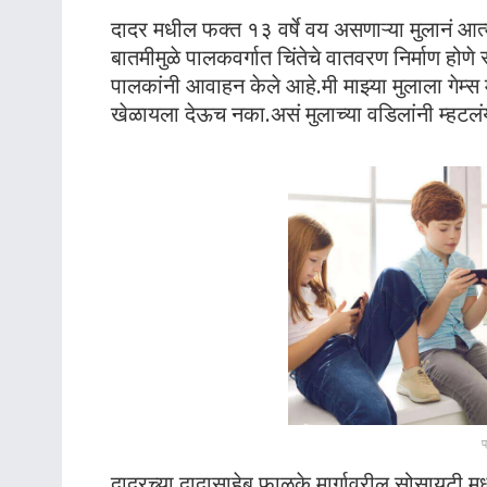
दादर मधील फक्त १३ वर्षे वय असणाऱ्या मुलानं आत्
बातमीमुळे पालकवर्गात चिंतेचे वातवरण निर्माण होणे 
पालकांनी आवाहन केले आहे.मी माझ्या मुलाला गेम्स मुळ
खेळायला देऊच नका.असं मुलाच्या वडिलांनी म्हटलंय
प
दादरच्या दादासाहेब फाळके मार्गावरील सोसायटी मध्ये 