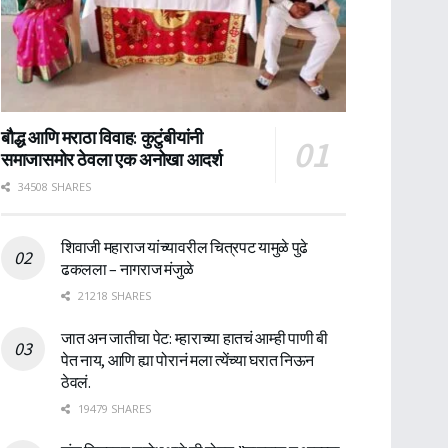
बौद्ध आणि मराठा विवाह: कुटुंबीयांनी
समाजासमोर ठेवला एक अनोखा आदर्श
34508 SHARES
शिवाजी महाराज यांच्यावरील चित्रपट यामुळे पुढे
ढकलला – नागराज मंजुळे
21218 SHARES
जात अन जातीचा पेट: म्हाराच्या हातचं आम्ही पाणी बी
पेत नाय, आणि ह्या पोरानं मला त्येंच्या घरात निऊन
ठेवलं.
19479 SHARES