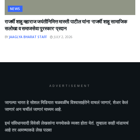
NEWS
राजर्षी शाहू महाराज जयंतीनिमित्त मारुती पाटील यांना ‘राजर्षी शाहू सामाजिक
सलोखा व समाजसेवा पुरस्कार’ प्रदान
BY
JAAGLYA BHARAT STAFF
JULY 2, 2026
ADVERTISEMENT
जागल्या भारत
हे सोशल मिडियात चळवळींच विश्वासार्हतेने वाचलं जाणारं, शेअर केलं
जाणारं अन चर्चीलं जाणारं माध्यम आहे.
इथं संविधानवादी विवेकी लेखकांना मनमोकळे व्यक्त होता येतं. तुम्हाला काही मांडायचं
आहे तर आमच्याकडे लेख पाठवा