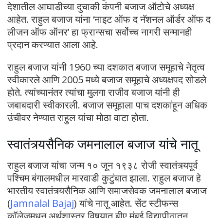
देशातील आघाडीच्या दुचाकी कंपनी बजाज ऑटोचे अध्यक्ष
आहेत. राहुल बजाज यांना ‘नाइट ऑफ द नॅशनल ऑर्डर ऑफ द
लीजन ऑफ ऑनर’ हा फ्रान्सचा सर्वोच्च नागरी सन्मानही
प्रदान करण्यात आला आहे.
राहुल बजाज यांनी 1960 च्या दशकात बजाज समूहाचे नेतृत्व
स्वीकारले आणि 2005 मध्ये बजाज समूहाचे अध्यक्षपद सोडले
होते. त्यांच्यानंतर त्यांचा मुलगा राजीव बजाज यांनी ही
जबाबदारी स्वीकारली. बजाज समूहाला पाच दशकांहून अधिक
उंचीवर नेण्यात राहुल यांचा मोठा वाटा होता.
स्वातंत्र्यसैनिक जमनालाल बजाज यांचे नातू
राहुल बजाज यांचा जन्म १० जून १९३८ रोजी स्वातंत्र्यपूर्व
पश्चिम बंगालमधील मारवाडी कुटुंबात झाला. राहुल बजाज हे
भारतीय स्वातंत्र्यसैनिक आणि समाजसेवक जमनालाल बजाज
(
Jamnalal Bajaj
) यांचे नातू आहेत. सेंट स्टीफन्स
कॉलेजमधून अर्थशास्त्र विषयात बीए मुंबई विद्यापीठातून