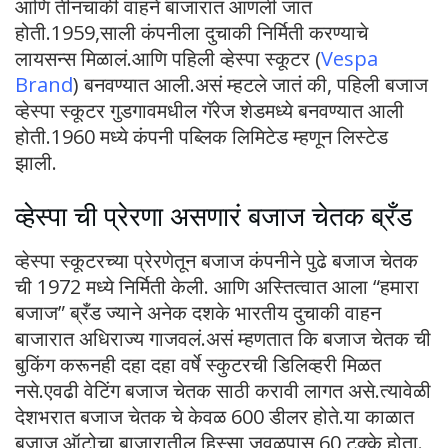
आणि तीनचाकी वाहने बाजारात आणली जात
होती.1959,साली कंपनीला दुचाकी निर्मिती करण्याचे
लायसन्स मिळालं.आणि पहिली व्हेस्पा स्कूटर (
Vespa
Brand
) बनवण्यात आली.असं म्हटले जातं की, पहिली बजाज
व्हेस्पा स्कूटर गुडगावमधील गॅरेज शेडमध्ये बनवण्यात आली
होती.1960 मध्ये कंपनी पब्लिक लिमिटेड म्हणून लिस्टेड
झाली.
व्हेस्पा ची प्रेरणा असणारं बजाज चेतक ब्रँड
व्हेस्पा स्कूटरच्या प्रेरणेतून बजाज कंपनीने पुढे बजाज चेतक
ची 1972 मध्ये निर्मिती केली. आणि अस्तित्वात आला “हमारा
बजाज” ब्रँड ज्याने अनेक दशके भारतीय दुचाकी वाहन
बाजारात अधिराज्य गाजवलं.असं म्हणतात कि बजाज चेतक ची
बुकिंग करूनही दहा दहा वर्षे स्कुटरची डिलिव्हरी मिळत
नसे.एवढी वेटिंग बजाज चेतक साठी करावी लागत असे.त्यावेळी
देशभरात बजाज चेतक चे केवळ 600 डीलर होते.या काळात
बजाज ऑटोचा बाजारातील हिस्सा जवळपास 60 टक्के होता.