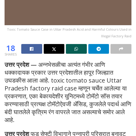
Toxic Tomato Sauce Case in Uttar Pradesh Acid and Harmful Colours Used in
Illegal Factory Raid
18
SHARES
उत्तर प्रदेश —
अन्नभेसळीचा अत्यंत गंभीर आणि
धक्कादायक प्रकार उत्तर प्रदेशातील हापूर जिल्ह्यात
उघडकीस आला आहे. toxic tomato sauce Uttar
Pradesh factory raid case म्हणून चर्चेत आलेल्या या
प्रकरणात, एका बेकायदेशीर युनिटमध्ये टोमॅटो सॉस तयार
करण्यासाठी प्रत्यक्ष टोमॅटोऐवजी ॲसिड, कुजलेले पदार्थ आणि
बंदी घातलेले कृत्रिम रंग वापरले जात असल्याचे समोर आले
आहे.
उत्तर प्रदेश
फूड सेफ्टी विभागाने पन्नापुरी परिसरात बनावट