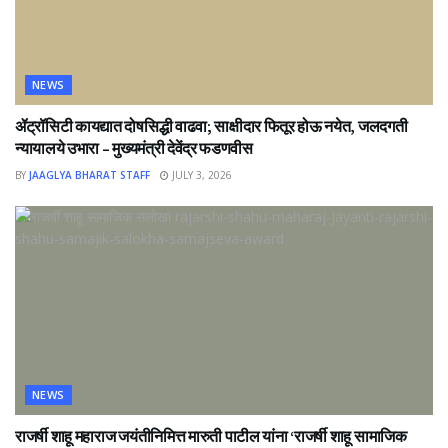
NEWS
ॲट्रॉसिटी कायद्यात दोषसिद्धी वाढवा; साक्षीदार फितूर होऊ नयेत, जलदगती
न्यायालये उभारा – मुख्यमंत्री देवेंद्र फडणवीस
BY
JAAGLYA BHARAT STAFF
JULY 3, 2026
NEWS
राजर्षी शाहू महाराज जयंतीनिमित्त मारुती पाटील यांना ‘राजर्षी शाहू सामाजिक