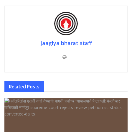
Jaaglya bharat staff
Related
Posts