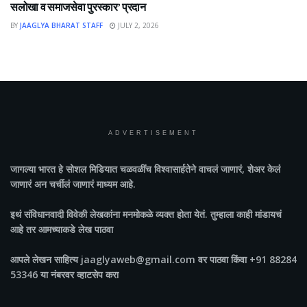
सलोखा व समाजसेवा पुरस्कार’ प्रदान
BY
JAAGLYA BHARAT STAFF
JULY 2, 2026
ADVERTISEMENT
जागल्या भारत
हे सोशल मिडियात चळवळींच विश्वासार्हतेने वाचलं जाणारं, शेअर केलं
जाणारं अन चर्चीलं जाणारं माध्यम आहे.
इथं संविधानवादी विवेकी लेखकांना मनमोकळे व्यक्त होता येतं. तुम्हाला काही मांडायचं
आहे तर आमच्याकडे लेख पाठवा
आपले लेखन साहित्य jaaglyaweb@gmail.com वर पाठवा किंवा +91 88284
53346 या नंबरवर व्हाटसेप करा