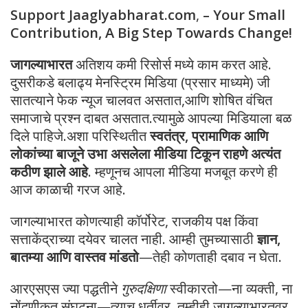
Support Jaaglyabharat.com
,
– Your Small
Contribution, A Big Step Towards Change!
जागल्याभारत
अतिशय कमी रिसोर्स मध्ये काम करत आहे.
दुसरीकडे बलाढ्य मेनस्ट्रिम मिडिया (प्रसार माध्यमे) जी
सातत्याने फेक न्यूज चालवत असतात,आणि शोषित वंचित
समाजाचे प्रश्न दाबत असतात.त्यामुळे आपल्या मिडियाला बळ
दिले पाहिजे.अशा परिस्थितीत
स्वतंत्र, प्रामाणिक आणि
लोकांच्या बाजूने उभा असलेला मीडिया टिकून राहणे अत्यंत
कठीण झाले आहे
. म्हणूनच आपला मीडिया मजबूत करणे ही
आज काळाची गरज आहे.
जागल्याभारत कोणत्याही कॉर्पोरेट, राजकीय पक्ष किंवा
सत्ताकेंद्राच्या दयेवर चालत नाही. आम्ही तुमच्यासाठी
ज्ञान,
बातम्या आणि वास्तव मांडतो
—तेही कोणताही दबाव न घेता.
आरएसएस ज्या पद्धतीने
गुरुदक्षिणा
स्वीकारतो—ना व्यक्ती, ना
नोंदणीकृत संघटना—त्याच धर्तीवर, तुम्हीही जागल्याभारतवर