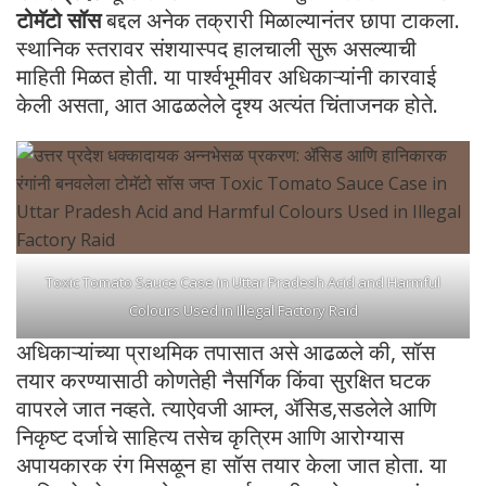
टोमॅटो सॉस
बद्दल अनेक तक्रारी मिळाल्यानंतर छापा टाकला.
स्थानिक स्तरावर संशयास्पद हालचाली सुरू असल्याची
माहिती मिळत होती. या पार्श्वभूमीवर अधिकाऱ्यांनी कारवाई
केली असता, आत आढळलेले दृश्य अत्यंत चिंताजनक होते.
Toxic Tomato Sauce Case in Uttar Pradesh Acid and Harmful
Colours Used in Illegal Factory Raid
अधिकाऱ्यांच्या प्राथमिक तपासात असे आढळले की, सॉस
तयार करण्यासाठी कोणतेही नैसर्गिक किंवा सुरक्षित घटक
वापरले जात नव्हते. त्याऐवजी आम्ल, ॲसिड,सडलेले आणि
निकृष्ट दर्जाचे साहित्य तसेच कृत्रिम आणि आरोग्यास
अपायकारक रंग मिसळून हा सॉस तयार केला जात होता. या