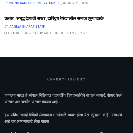
BY
MILIND KAMBLE CHINCHVALKAR
JANUARY 25, 2024
NEWS
कतार : समृद्ध देशाची सफर, दारिद्र्य रेषेखालील समाज शून्य टक्के
BY
JAAGLYA BHARAT STAFF
OCTOBER 20, 2023 - UPDATED ON OCTOBER 25, 2023
ADVERTISEMENT
जागल्या भारत
हे सोशल मिडियात चळवळींच विश्वासार्हतेने वाचलं जाणारं, शेअर केलं
जाणारं अन चर्चीलं जाणारं माध्यम आहे.
इथं संविधानवादी विवेकी लेखकांना मनमोकळे व्यक्त होता येतं. तुम्हाला काही मांडायचं
आहे तर आमच्याकडे लेख पाठवा