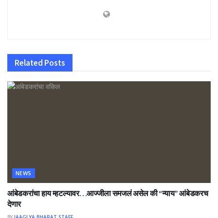
Related
Posts
NEWS
आंबेडकरांचा हाय म्हटल्यावर…आज्जीला समजलं असेल की “न्याय” आंबेडकरच
देणार
BY
JAAGLYA BHARAT STAFF