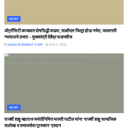
NEWS
ॲट्रॉसिटी कायद्यात दोषसिद्धी वाढवा; साक्षीदार फितूर होऊ नयेत, जलदगती
न्यायालये उभारा – मुख्यमंत्री देवेंद्र फडणवीस
BY
JAAGLYA BHARAT STAFF
JULY 3, 2026
NEWS
राजर्षी शाहू महाराज जयंतीनिमित्त मारुती पाटील यांना ‘राजर्षी शाहू सामाजिक
सलोखा व समाजसेवा पुरस्कार’ प्रदान