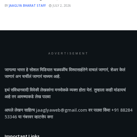
BY
JAAGLYA BHARAT STAFF
JULY 2, 2026
ADVERTISEMENT
जागल्या भारत
हे सोशल मिडियात चळवळींच विश्वासार्हतेने वाचलं जाणारं, शेअर केलं
जाणारं अन चर्चीलं जाणारं माध्यम आहे.
इथं संविधानवादी विवेकी लेखकांना मनमोकळे व्यक्त होता येतं. तुम्हाला काही मांडायचं
आहे तर आमच्याकडे लेख पाठवा
आपले लेखन साहित्य jaaglyaweb@gmail.com वर पाठवा किंवा +91 88284
53346 या नंबरवर व्हाटसेप करा
Important Links