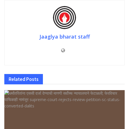
Jaaglya bharat staff
Related
Posts