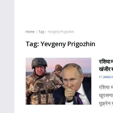
Home
Tag
Yevgeny Prigozhin
Tag:
Yevgeny Prigozhin
रशिया म
खंजीर 
BY
JAAGLY
रशिया म
खुपसणार
युक्रेन 