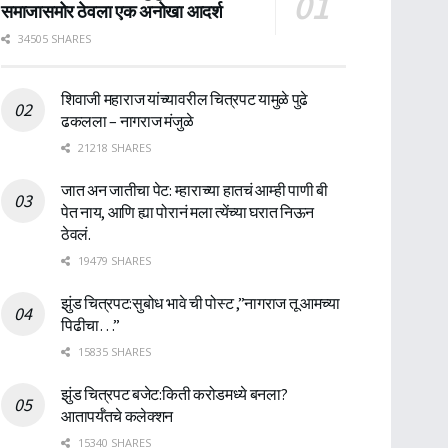
समाजासमोर ठेवला एक अनोखा आदर्श
34505 SHARES
शिवाजी महाराज यांच्यावरील चित्रपट यामुळे पुढे
ढकलला – नागराज मंजुळे
21218 SHARES
जात अन जातीचा पेट: म्हाराच्या हातचं आम्ही पाणी बी
पेत नाय, आणि ह्या पोरानं मला त्येंच्या घरात निऊन
ठेवलं.
19479 SHARES
झुंड चित्रपट:सुबोध भावे ची पोस्ट ,”नागराज तू आमच्या
पिढीचा…”
15835 SHARES
झुंड चित्रपट बजेट:किती करोडमध्ये बनला?
आतापर्यँतचे कलेक्शन
15340 SHARES