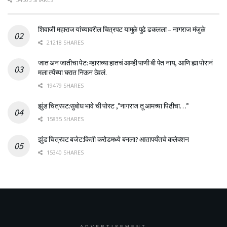
शिवाजी महाराज यांच्यावरील चित्रपट यामुळे पुढे ढकलला – नागराज मंजुळे
21218 SHARES
जात अन जातीचा पेट: म्हाराच्या हातचं आम्ही पाणी बी पेत नाय, आणि ह्या पोरानं
मला त्येंच्या घरात निऊन ठेवलं.
19479 SHARES
झुंड चित्रपट:सुबोध भावे ची पोस्ट ,”नागराज तू आमच्या पिढीचा…”
15835 SHARES
झुंड चित्रपट बजेट:किती करोडमध्ये बनला? आतापर्यँतचे कलेक्शन
15340 SHARES