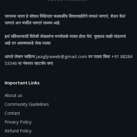
ADVERTISEMENT
जागल्या भारत
हे सोशल मिडियात चळवळींच विश्वासार्हतेने वाचलं जाणारं, शेअर केलं
जाणारं अन चर्चीलं जाणारं माध्यम आहे.
इथं संविधानवादी विवेकी लेखकांना मनमोकळे व्यक्त होता येतं. तुम्हाला काही मांडायचं
आहे तर आमच्याकडे लेख पाठवा
आपले लेखन साहित्य jaaglyaweb@gmail.com वर पाठवा किंवा +91 88284
53346 या नंबरवर व्हाटसेप करा
Important Links
About us
Community Guidelines
Contact
Privacy Policy
Refund Policy