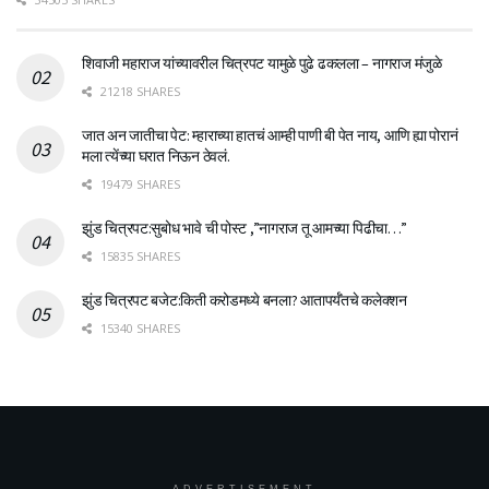
शिवाजी महाराज यांच्यावरील चित्रपट यामुळे पुढे ढकलला – नागराज मंजुळे
21218 SHARES
जात अन जातीचा पेट: म्हाराच्या हातचं आम्ही पाणी बी पेत नाय, आणि ह्या पोरानं
मला त्येंच्या घरात निऊन ठेवलं.
19479 SHARES
झुंड चित्रपट:सुबोध भावे ची पोस्ट ,”नागराज तू आमच्या पिढीचा…”
15835 SHARES
झुंड चित्रपट बजेट:किती करोडमध्ये बनला? आतापर्यँतचे कलेक्शन
15340 SHARES