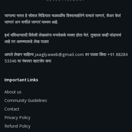
ADVERTISEMENT
जागल्या भारत
हे सोशल मिडियात चळवळींच विश्वासार्हतेने वाचलं जाणारं, शेअर केलं
जाणारं अन चर्चीलं जाणारं माध्यम आहे.
इथं संविधानवादी विवेकी लेखकांना मनमोकळे व्यक्त होता येतं. तुम्हाला काही मांडायचं
आहे तर आमच्याकडे लेख पाठवा
आपले लेखन साहित्य jaaglyaweb@gmail.com वर पाठवा किंवा +91 88284
53346 या नंबरवर व्हाटसेप करा
Important Links
About us
Community Guidelines
Contact
Privacy Policy
Refund Policy