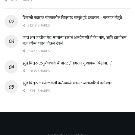
शिवाजी महाराज यांच्यावरील चित्रपट यामुळे पुढे ढकलला – नागराज मंजुळे
21218 SHARES
जात अन जातीचा पेट: म्हाराच्या हातचं आम्ही पाणी बी पेत नाय, आणि ह्या पोरानं
मला त्येंच्या घरात निऊन ठेवलं.
19479 SHARES
झुंड चित्रपट:सुबोध भावे ची पोस्ट ,”नागराज तू आमच्या पिढीचा…”
15835 SHARES
झुंड चित्रपट बजेट:किती करोडमध्ये बनला? आतापर्यँतचे कलेक्शन
15341 SHARES