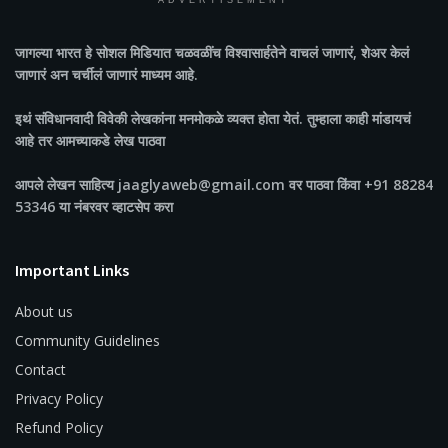
ADVERTISEMENT
जागल्या भारत
हे सोशल मिडियात चळवळींच विश्वासार्हतेने वाचलं जाणारं, शेअर केलं
जाणारं अन चर्चीलं जाणारं माध्यम आहे.
इथं संविधानवादी विवेकी लेखकांना मनमोकळे व्यक्त होता येतं. तुम्हाला काही मांडायचं
आहे तर आमच्याकडे लेख पाठवा
आपले लेखन साहित्य jaaglyaweb@gmail.com वर पाठवा किंवा +91 88284
53346 या नंबरवर व्हाटसेप करा
Important Links
About us
Community Guidelines
Contact
Privacy Policy
Refund Policy