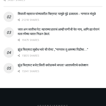
शिवाजी महाराज यांच्यावरील चित्रपट यामुळे पुढे ढकलला – नागराज मंजुळे
21218 SHARES
जात अन जातीचा पेट: म्हाराच्या हातचं आम्ही पाणी बी पेत नाय, आणि ह्या पोरानं
मला त्येंच्या घरात निऊन ठेवलं.
19479 SHARES
झुंड चित्रपट:सुबोध भावे ची पोस्ट ,”नागराज तू आमच्या पिढीचा…”
15835 SHARES
झुंड चित्रपट बजेट:किती करोडमध्ये बनला? आतापर्यँतचे कलेक्शन
15341 SHARES