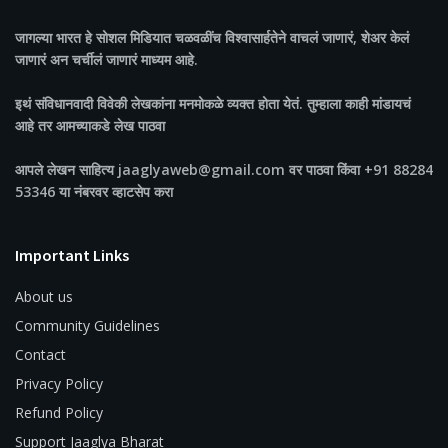
जागल्या भारत
हे सोशल मिडियात चळवळींच विश्वासार्हतेने वाचलं जाणारं, शेअर केलं
जाणारं अन चर्चीलं जाणारं माध्यम आहे.
इथं संविधानवादी विवेकी लेखकांना मनमोकळे व्यक्त होता येतं. तुम्हाला काही मांडायचं
आहे तर आमच्याकडे लेख पाठवा
आपले लेखन साहित्य jaaglyaweb@gmail.com वर पाठवा किंवा +91 88284
53346 या नंबरवर व्हाटसेप करा
Important Links
About us
Community Guidelines
Contact
Privacy Policy
Refund Policy
Support Jaaglya Bharat