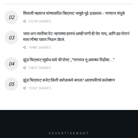
शिवाजी महाराज यांच्यावरील चित्रपट यामुळे पुढे ढकलला – नागराज मंजुळे
21218 SHARES
जात अन जातीचा पेट: म्हाराच्या हातचं आम्ही पाणी बी पेत नाय, आणि ह्या पोरानं
मला त्येंच्या घरात निऊन ठेवलं.
19480 SHARES
झुंड चित्रपट:सुबोध भावे ची पोस्ट ,”नागराज तू आमच्या पिढीचा…”
15835 SHARES
झुंड चित्रपट बजेट:किती करोडमध्ये बनला? आतापर्यँतचे कलेक्शन
15341 SHARES
ADVERTISEMENT