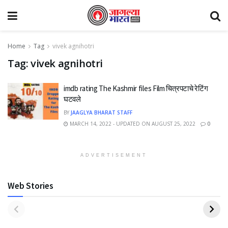
Home
Tag
vivek agnihotri
Tag:
vivek agnihotri
imdb rating The Kashmir files Film चित्रपटाचे रेटिंग
घटवले
BY
JAAGLYA BHARAT STAFF
MARCH 14, 2022 - UPDATED ON AUGUST 25, 2022
0
ADVERTISEMENT
Web Stories