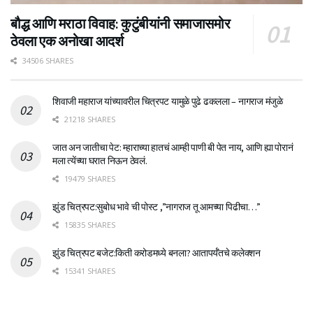
बौद्ध आणि मराठा विवाह: कुटुंबीयांनी समाजासमोर
ठेवला एक अनोखा आदर्श
34506 SHARES
शिवाजी महाराज यांच्यावरील चित्रपट यामुळे पुढे ढकलला – नागराज मंजुळे
21218 SHARES
जात अन जातीचा पेट: म्हाराच्या हातचं आम्ही पाणी बी पेत नाय, आणि ह्या पोरानं
मला त्येंच्या घरात निऊन ठेवलं.
19479 SHARES
झुंड चित्रपट:सुबोध भावे ची पोस्ट ,”नागराज तू आमच्या पिढीचा…”
15835 SHARES
झुंड चित्रपट बजेट:किती करोडमध्ये बनला? आतापर्यँतचे कलेक्शन
15341 SHARES