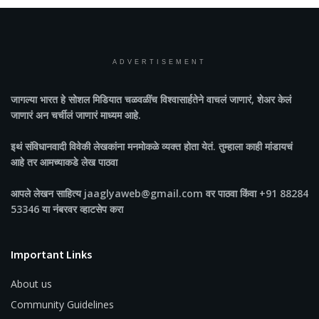
ADVERTISEMENT
जागल्या भारत
हे सोशल मिडियात चळवळींच विश्वासार्हतेने वाचलं जाणारं, शेअर केलं
जाणारं अन चर्चीलं जाणारं माध्यम आहे.
इथं संविधानवादी विवेकी लेखकांना मनमोकळे व्यक्त होता येतं. तुम्हाला काही मांडायचं
आहे तर आमच्याकडे लेख पाठवा
आपले लेखन साहित्य jaaglyaweb@gmail.com वर पाठवा किंवा +91 88284
53346 या नंबरवर व्हाटसेप करा
Important Links
About us
Community Guidelines