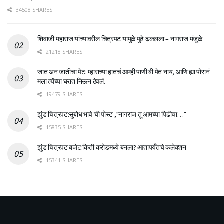
34508 SHARES
शिवाजी महाराज यांच्यावरील चित्रपट यामुळे पुढे ढकलला – नागराज मंजुळे
21218 SHARES
जात अन जातीचा पेट: म्हाराच्या हातचं आम्ही पाणी बी पेत नाय, आणि ह्या पोरानं
मला त्येंच्या घरात निऊन ठेवलं.
19479 SHARES
झुंड चित्रपट:सुबोध भावे ची पोस्ट ,”नागराज तू आमच्या पिढीचा…”
15835 SHARES
झुंड चित्रपट बजेट:किती करोडमध्ये बनला? आतापर्यँतचे कलेक्शन
15341 SHARES