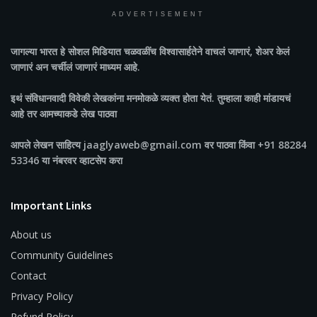
ADVERTISEMENT
जागल्या भारत
हे सोशल मिडियात चळवळींच विश्वासार्हतेने वाचलं जाणारं, शेअर केलं
जाणारं अन चर्चीलं जाणारं माध्यम आहे.
इथं संविधानवादी विवेकी लेखकांना मनमोकळे व्यक्त होता येतं. तुम्हाला काही मांडायचं
आहे तर आमच्याकडे लेख पाठवा
आपले लेखन साहित्य jaaglyaweb@gmail.com वर पाठवा किंवा +91 88284
53346 या नंबरवर व्हाटसेप करा
Important Links
About us
Community Guidelines
Contact
Privacy Policy
Refund Policy