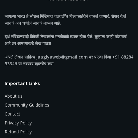
ADVERTISEMENT
जागल्या भारत
हे सोशल मिडियात चळवळींच विश्वासार्हतेने वाचलं जाणारं, शेअर केलं
जाणारं अन चर्चीलं जाणारं माध्यम आहे.
इथं संविधानवादी विवेकी लेखकांना मनमोकळे व्यक्त होता येतं. तुम्हाला काही मांडायचं
आहे तर आमच्याकडे लेख पाठवा
आपले लेखन साहित्य jaaglyaweb@gmail.com वर पाठवा किंवा +91 88284
53346 या नंबरवर व्हाटसेप करा
Important Links
About us
Community Guidelines
Contact
Privacy Policy
Refund Policy