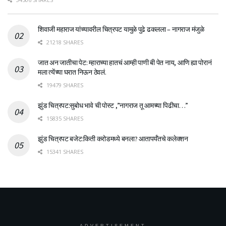
शिवाजी महाराज यांच्यावरील चित्रपट यामुळे पुढे ढकलला – नागराज मंजुळे
21218 SHARES
जात अन जातीचा पेट: म्हाराच्या हातचं आम्ही पाणी बी पेत नाय, आणि ह्या पोरानं
मला त्येंच्या घरात निऊन ठेवलं.
19479 SHARES
झुंड चित्रपट:सुबोध भावे ची पोस्ट ,”नागराज तू आमच्या पिढीचा…”
15835 SHARES
झुंड चित्रपट बजेट:किती करोडमध्ये बनला? आतापर्यँतचे कलेक्शन
15341 SHARES