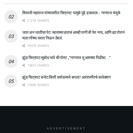
शिवाजी महाराज यांच्यावरील चित्रपट यामुळे पुढे ढकलला – नागराज मंजुळे
21218 SHARES
जात अन जातीचा पेट: म्हाराच्या हातचं आम्ही पाणी बी पेत नाय, आणि ह्या पोरानं
मला त्येंच्या घरात निऊन ठेवलं.
19479 SHARES
झुंड चित्रपट:सुबोध भावे ची पोस्ट ,”नागराज तू आमच्या पिढीचा…”
15835 SHARES
झुंड चित्रपट बजेट:किती करोडमध्ये बनला? आतापर्यँतचे कलेक्शन
15340 SHARES
ADVERTISEMENT