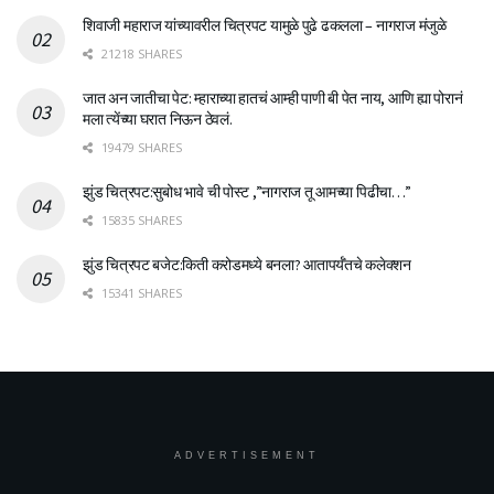
शिवाजी महाराज यांच्यावरील चित्रपट यामुळे पुढे ढकलला – नागराज मंजुळे
21218 SHARES
जात अन जातीचा पेट: म्हाराच्या हातचं आम्ही पाणी बी पेत नाय, आणि ह्या पोरानं
मला त्येंच्या घरात निऊन ठेवलं.
19479 SHARES
झुंड चित्रपट:सुबोध भावे ची पोस्ट ,”नागराज तू आमच्या पिढीचा…”
15835 SHARES
झुंड चित्रपट बजेट:किती करोडमध्ये बनला? आतापर्यँतचे कलेक्शन
15341 SHARES
ADVERTISEMENT