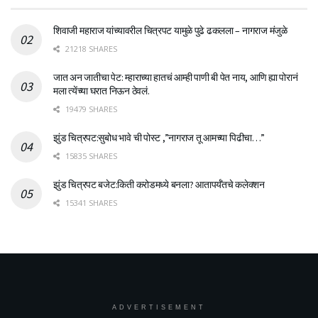
शिवाजी महाराज यांच्यावरील चित्रपट यामुळे पुढे ढकलला – नागराज मंजुळे
21218 SHARES
जात अन जातीचा पेट: म्हाराच्या हातचं आम्ही पाणी बी पेत नाय, आणि ह्या पोरानं
मला त्येंच्या घरात निऊन ठेवलं.
19479 SHARES
झुंड चित्रपट:सुबोध भावे ची पोस्ट ,”नागराज तू आमच्या पिढीचा…”
15835 SHARES
झुंड चित्रपट बजेट:किती करोडमध्ये बनला? आतापर्यँतचे कलेक्शन
15341 SHARES
ADVERTISEMENT