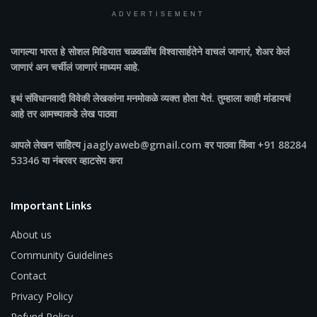
ADVERTISEMENT
जागल्या भारत
हे सोशल मिडियात चळवळींच विश्वासार्हतेने वाचलं जाणारं, शेअर केलं
जाणारं अन चर्चीलं जाणारं माध्यम आहे.
इथं संविधानवादी विवेकी लेखकांना मनमोकळे व्यक्त होता येतं. तुम्हाला काही मांडायचं
आहे तर आमच्याकडे लेख पाठवा
आपले लेखन साहित्य jaaglyaweb@gmail.com वर पाठवा किंवा +91 88284
53346 या नंबरवर व्हाटसेप करा
Important Links
About us
Community Guidelines
Contact
Privacy Policy
Refund Policy