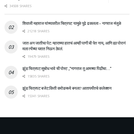
34508 SHARES
शिवाजी महाराज यांच्यावरील चित्रपट यामुळे पुढे ढकलला – नागराज मंजुळे
21218 SHARES
जात अन जातीचा पेट: म्हाराच्या हातचं आम्ही पाणी बी पेत नाय, आणि ह्या पोरानं
मला त्येंच्या घरात निऊन ठेवलं.
19479 SHARES
झुंड चित्रपट:सुबोध भावे ची पोस्ट ,”नागराज तू आमच्या पिढीचा…”
15835 SHARES
झुंड चित्रपट बजेट:किती करोडमध्ये बनला? आतापर्यँतचे कलेक्शन
15341 SHARES