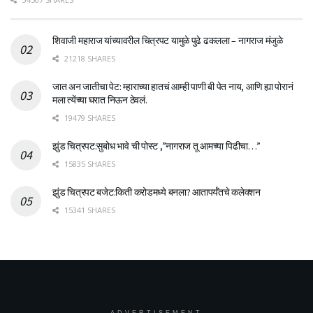
शिवाजी महाराज यांच्यावरील चित्रपट यामुळे पुढे ढकलला – नागराज मंजुळे
21218 SHARES
जात अन जातीचा पेट: म्हाराच्या हातचं आम्ही पाणी बी पेत नाय, आणि ह्या पोरानं
मला त्येंच्या घरात निऊन ठेवलं.
19479 SHARES
झुंड चित्रपट:सुबोध भावे ची पोस्ट ,”नागराज तू आमच्या पिढीचा…”
15835 SHARES
झुंड चित्रपट बजेट:किती करोडमध्ये बनला? आतापर्यँतचे कलेक्शन
15341 SHARES