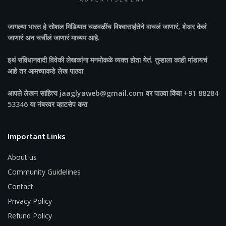
ADVERTISEMENT
जागल्या भारत
हे सोशल मिडियात चळवळींच विश्वासार्हतेने वाचलं जाणारं, शेअर केलं
जाणारं अन चर्चीलं जाणारं माध्यम आहे.
इथं संविधानवादी विवेकी लेखकांना मनमोकळे व्यक्त होता येतं. तुम्हाला काही मांडायचं
आहे तर आमच्याकडे लेख पाठवा
आपले लेखन साहित्य jaaglyaweb@gmail.com वर पाठवा किंवा +91 88284
53346 या नंबरवर व्हाटसेप करा
Important Links
About us
Community Guidelines
Contact
Privacy Policy
Refund Policy