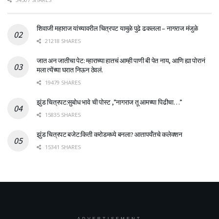
शिवाजी महाराज यांच्यावरील चित्रपट यामुळे पुढे ढकलला – नागराज मंजुळे
21218 SHARES
जात अन जातीचा पेट: म्हाराच्या हातचं आम्ही पाणी बी पेत नाय, आणि ह्या पोरानं
मला त्येंच्या घरात निऊन ठेवलं.
19479 SHARES
झुंड चित्रपट:सुबोध भावे ची पोस्ट ,”नागराज तू आमच्या पिढीचा…”
15835 SHARES
झुंड चित्रपट बजेट:किती करोडमध्ये बनला? आतापर्यँतचे कलेक्शन
15341 SHARES