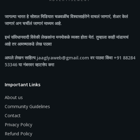
ADVERTISEMENT
जागल्या भारत
हे सोशल मिडियात चळवळींच विश्वासार्हतेने वाचलं जाणारं, शेअर केलं
जाणारं अन चर्चीलं जाणारं माध्यम आहे.
इथं संविधानवादी विवेकी लेखकांना मनमोकळे व्यक्त होता येतं. तुम्हाला काही मांडायचं
आहे तर आमच्याकडे लेख पाठवा
आपले लेखन साहित्य jaaglyaweb@gmail.com वर पाठवा किंवा +91 88284
53346 या नंबरवर व्हाटसेप करा
Important Links
About us
Community Guidelines
Contact
Privacy Policy
Refund Policy