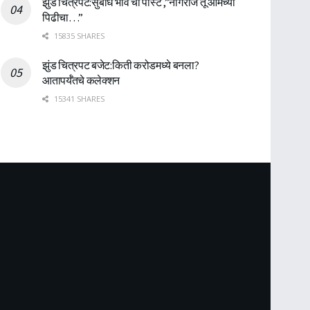
झुंड चित्रपट:सुबोध भावे ची पोस्ट ,”नागराज तू आमच्या
पिढीचा…”
15835 SHARES
झुंड चित्रपट बजेट:किती करोडमध्ये बनला?
आतापर्यँतचे कलेक्शन
15341 SHARES