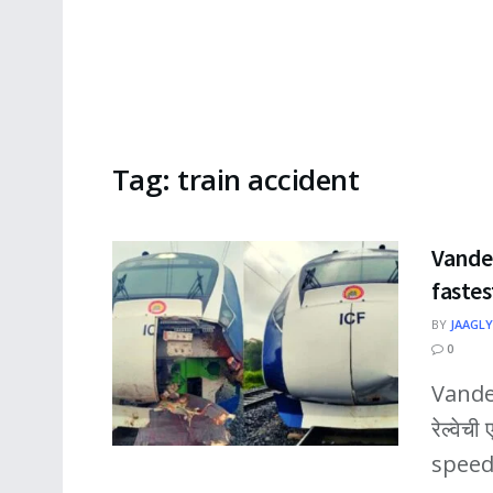
Tag:
train accident
Vande 
fastes
BY
JAAGLY
0
Vande 
रेल्वेच
speed) र