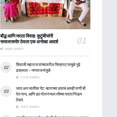
बौद्ध आणि मराठा विवाह: कुटुंबीयांनी
समाजासमोर ठेवला एक अनोखा आदर्श
34508 SHARES
शिवाजी महाराज यांच्यावरील चित्रपट यामुळे पुढे
ढकलला – नागराज मंजुळे
21218 SHARES
जात अन जातीचा पेट: म्हाराच्या हातचं आम्ही पाणी बी
पेत नाय, आणि ह्या पोरानं मला त्येंच्या घरात निऊन
ठेवलं.
19479 SHARES