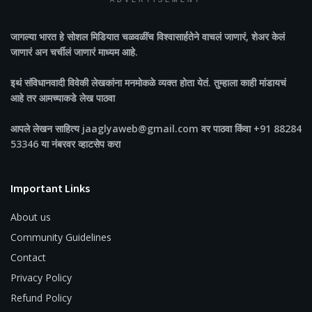
ADVERTISEMENT
जागल्या भारत
हे सोशल मिडियात चळवळींच विश्वासार्हतेने वाचलं जाणारं, शेअर केलं
जाणारं अन चर्चीलं जाणारं माध्यम आहे.
इथं संविधानवादी विवेकी लेखकांना मनमोकळे व्यक्त होता येतं. तुम्हाला काही मांडायचं
आहे तर आमच्याकडे लेख पाठवा
आपले लेखन साहित्य jaaglyaweb@gmail.com वर पाठवा किंवा +91 88284
53346 या नंबरवर व्हाटसेप करा
Important Links
About us
Community Guidelines
Contact
Privacy Policy
Refund Policy