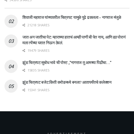
शिवाजी महाराज यांच्यावरील चित्रपट यामुळे पुढे ढकलला – नागराज मंजुळे
21218 SHARES
जात अन जातीचा पेट: म्हाराच्या हातचं आम्ही पाणी बी पेत नाय, आणि ह्या पोरानं
मला त्येंच्या घरात निऊन ठेवलं.
19479 SHARES
झुंड चित्रपट:सुबोध भावे ची पोस्ट ,”नागराज तू आमच्या पिढीचा…”
15835 SHARES
झुंड चित्रपट बजेट:किती करोडमध्ये बनला? आतापर्यँतचे कलेक्शन
15341 SHARES