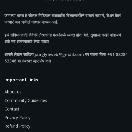
ADVERTISEMENT
जागल्या भारत
हे सोशल मिडियात चळवळींच विश्वासार्हतेने वाचलं जाणारं, शेअर केलं
जाणारं अन चर्चीलं जाणारं माध्यम आहे.
इथं संविधानवादी विवेकी लेखकांना मनमोकळे व्यक्त होता येतं. तुम्हाला काही मांडायचं
आहे तर आमच्याकडे लेख पाठवा
आपले लेखन साहित्य jaaglyaweb@gmail.com वर पाठवा किंवा +91 88284
53346 या नंबरवर व्हाटसेप करा
Important Links
About us
Community Guidelines
Contact
Privacy Policy
Refund Policy