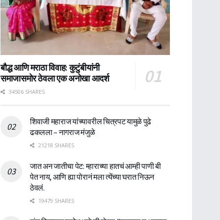
बौद्ध आणि मराठा विवाह: कुटुंबीयांनी
समाजासमोर ठेवला एक अनोखा आदर्श
34506 SHARES
शिवाजी महाराज यांच्यावरील चित्रपट यामुळे पुढे
ढकलला – नागराज मंजुळे
21218 SHARES
जात अन जातीचा पेट: म्हाराच्या हातचं आम्ही पाणी बी
पेत नाय, आणि ह्या पोरानं मला त्येंच्या घरात निऊन
ठेवलं.
19479 SHARES