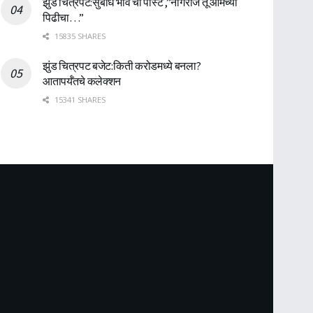
झुंड चित्रपट:सुबोध भावे ची पोस्ट ,”नागराज तू आमच्या
पिढीचा…”
15835 SHARES
झुंड चित्रपट बजेट:किती करोडमध्ये बनला?
आतापर्यँतचे कलेक्शन
15341 SHARES