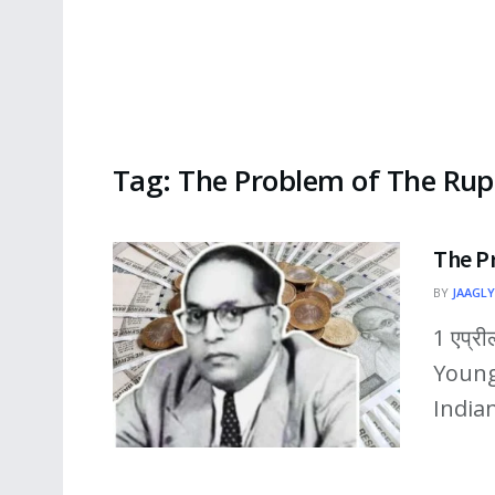
Tag:
The Problem of The Rup
The P
BY
JAAGLY
1 एप्री
Young
Indian