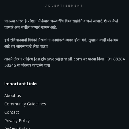
ADVERTISEMENT
जागल्या भारत
हे सोशल मिडियात चळवळींच विश्वासार्हतेने वाचलं जाणारं, शेअर केलं
जाणारं अन चर्चीलं जाणारं माध्यम आहे.
इथं संविधानवादी विवेकी लेखकांना मनमोकळे व्यक्त होता येतं. तुम्हाला काही मांडायचं
आहे तर आमच्याकडे लेख पाठवा
आपले लेखन साहित्य jaaglyaweb@gmail.com वर पाठवा किंवा +91 88284
53346 या नंबरवर व्हाटसेप करा
Important Links
About us
Community Guidelines
Contact
Privacy Policy
Refund Policy