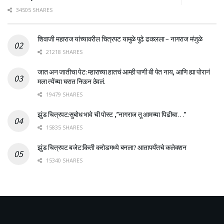
34505 SHARES
शिवाजी महाराज यांच्यावरील चित्रपट यामुळे पुढे ढकलला – नागराज मंजुळे
21218 SHARES
जात अन जातीचा पेट: म्हाराच्या हातचं आम्ही पाणी बी पेत नाय, आणि ह्या पोरानं
मला त्येंच्या घरात निऊन ठेवलं.
19479 SHARES
झुंड चित्रपट:सुबोध भावे ची पोस्ट ,”नागराज तू आमच्या पिढीचा…”
15835 SHARES
झुंड चित्रपट बजेट:किती करोडमध्ये बनला? आतापर्यँतचे कलेक्शन
15340 SHARES