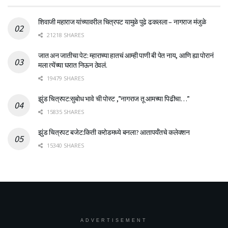
शिवाजी महाराज यांच्यावरील चित्रपट यामुळे पुढे ढकलला – नागराज मंजुळे
21218 SHARES
जात अन जातीचा पेट: म्हाराच्या हातचं आम्ही पाणी बी पेत नाय, आणि ह्या पोरानं
मला त्येंच्या घरात निऊन ठेवलं.
19479 SHARES
झुंड चित्रपट:सुबोध भावे ची पोस्ट ,”नागराज तू आमच्या पिढीचा…”
15835 SHARES
झुंड चित्रपट बजेट:किती करोडमध्ये बनला? आतापर्यँतचे कलेक्शन
15340 SHARES
ADVERTISEMENT