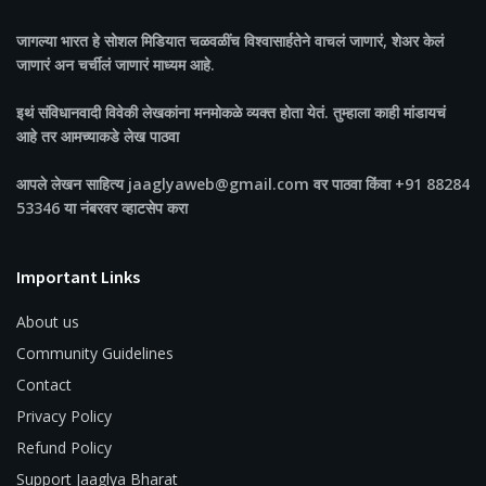
जागल्या भारत
हे सोशल मिडियात चळवळींच विश्वासार्हतेने वाचलं जाणारं, शेअर केलं
जाणारं अन चर्चीलं जाणारं माध्यम आहे.
इथं संविधानवादी विवेकी लेखकांना मनमोकळे व्यक्त होता येतं. तुम्हाला काही मांडायचं
आहे तर आमच्याकडे लेख पाठवा
आपले लेखन साहित्य jaaglyaweb@gmail.com वर पाठवा किंवा +91 88284
53346 या नंबरवर व्हाटसेप करा
Important Links
About us
Community Guidelines
Contact
Privacy Policy
Refund Policy
Support Jaaglya Bharat