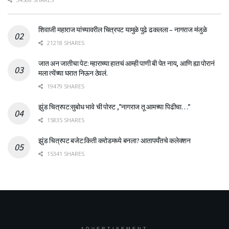
शिवाजी महाराज यांच्यावरील चित्रपट यामुळे पुढे ढकलला – नागराज मंजुळे
21218 SHARES
जात अन जातीचा पेट: म्हाराच्या हातचं आम्ही पाणी बी पेत नाय, आणि ह्या पोरानं
मला त्येंच्या घरात निऊन ठेवलं.
19479 SHARES
झुंड चित्रपट:सुबोध भावे ची पोस्ट ,”नागराज तू आमच्या पिढीचा…”
15835 SHARES
झुंड चित्रपट बजेट:किती करोडमध्ये बनला? आतापर्यँतचे कलेक्शन
15341 SHARES